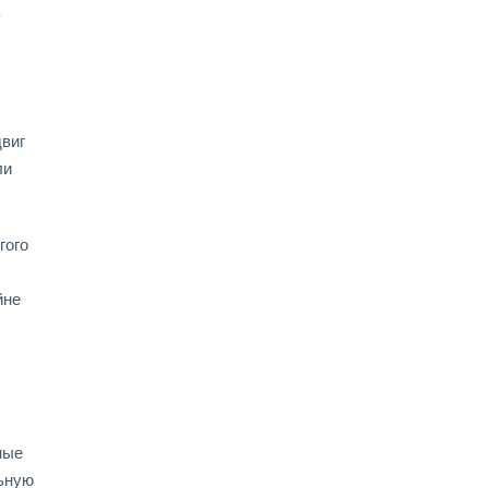
виг
ли
гого
йне
ные
ьную