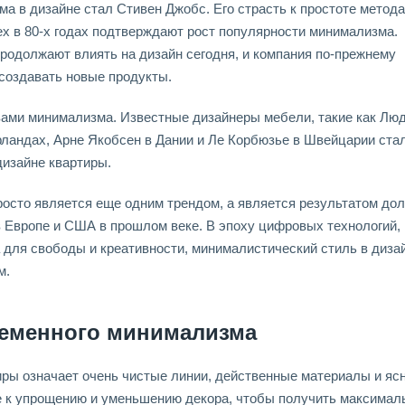
а в дизайне стал Стивен Джобс. Его страсть к простоте метода
ех в 80-х годах подтверждают рост популярности минимализма.
продолжают влиять на дизайн сегодня, и компания по-прежнему
создавать новые продукты.
вами минимализма. Известные дизайнеры мебели, такие как Люд
рландах, Арне Якобсен в Дании и Ле Корбюзье в Швейцарии ста
дизайне квартиры.
росто является еще одним трендом, а является результатом дол
в Европе и США в прошлом веке. В эпоху цифровых технологий,
 для свободы и креативности, минималистический стиль в диза
м.
еменного минимализма
ры означает очень чистые линии, действенные материалы и яс
е к упрощению и уменьшению декора, чтобы получить максимал