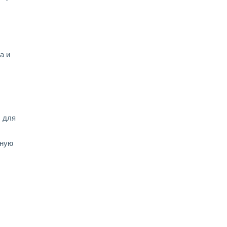
а и
, для
рную