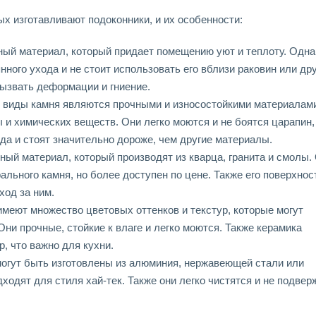
х изготавливают подоконники, и их особенности:
ый материал, который придает помещению уют и теплоту. Одна
ного ухода и не стоит использовать его вблизи раковин или др
вызвать деформации и гниение.
ие виды камня являются прочными и износостойкими материалам
 и химических веществ. Они легко моются и не боятся царапин,
да и стоят значительно дороже, чем другие материалы.
ый материал, который производят из кварца, гранита и смолы.
льного камня, но более доступен по цене. Также его поверхнос
ход за ним.
меют множество цветовых оттенков и текстур, которые могут
ни прочные, стойкие к влаге и легко моются. Также керамика
, что важно для кухни.
огут быть изготовлены из алюминия, нержавеющей стали или
ходят для стиля хай-тек. Также они легко чистятся и не подве