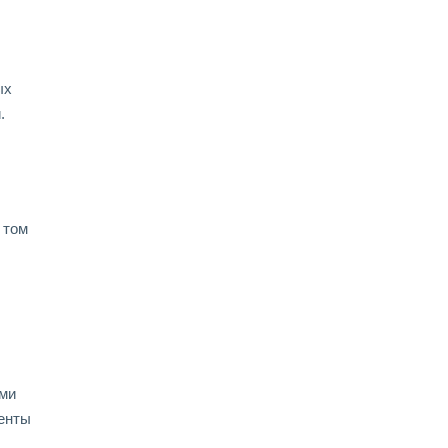
ых
.
 том
ыми
менты