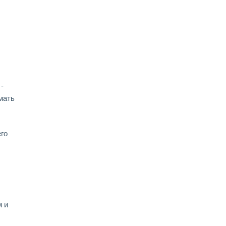
.
-
мать
го
м и