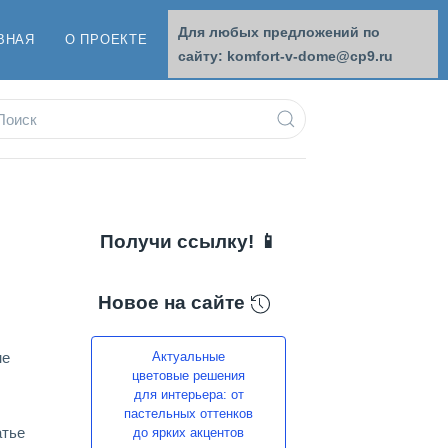
Для любых предложений по
ВНАЯ
О ПРОЕКТЕ
ОБРАТНАЯ СВЯЗЬ
сайту: komfort-v-dome@cp9.ru
Получи ссылку! 📱
Новое на сайте
не
Актуальные
цветовые решения
для интерьера: от
пастельных оттенков
атье
до ярких акцентов