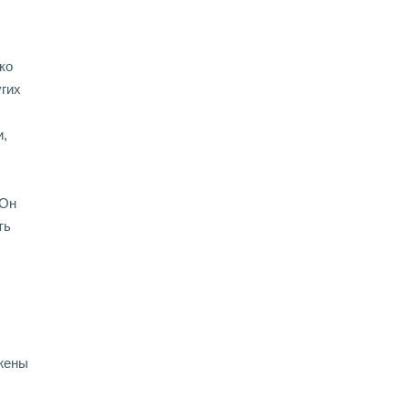
ко
угих
и,
 Он
ть
ржены