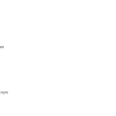
ия
есную