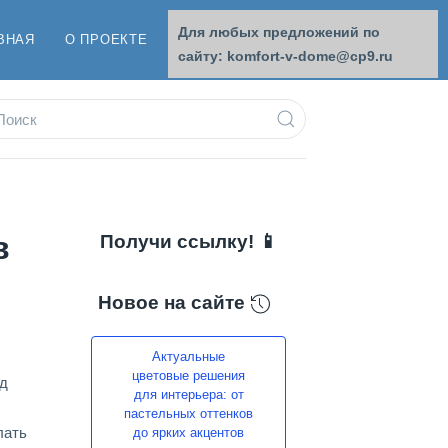
Для любых предложений по
ВНАЯ
О ПРОЕКТЕ
ОБРАТНАЯ СВЯЗЬ
сайту: komfort-v-dome@cp9.ru
в
Получи ссылку! 📱
Новое на сайте
Актуальные
цветовые решения
ид
для интерьера: от
пастельных оттенков
лать
до ярких акцентов