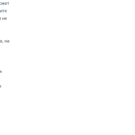
может
ите
и не
а, на
ь
я