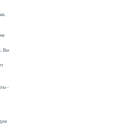
ма.
 не
к. Вы
ет
ты -
 для