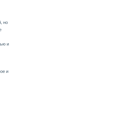
, но
е
тью и
ое и