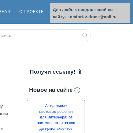
Для любых предложений по
ВНАЯ
О ПРОЕКТЕ
ОБРАТНАЯ СВЯЗЬ
сайту: komfort-v-dome@cp9.ru
Получи ссылку! 📱
Новое на сайте
у,
Актуальные
цветовые решения
ании
для интерьера: от
пастельных оттенков
ий
до ярких акцентов