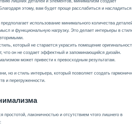
твию лишних деталей и элементов, минимализм создает
Благодаря этому, вам будет проще расслабиться и насладиться
предполагает использование минимального количества деталей
мысл и функциональную нагрузку. Это делает интерьеры в стил
вторимыми.
тиль, который не старается украсить помещение оригинальнос
ит, что он не создает эффектный и запоминающийся дизайн.
имализмом может привести к превосходным результатам.
зни, но и стиль интерьера, который позволяет создать гармоничн
тв и перегруженности.
нимализма
я простотой, лаконичностью и отсутствием чтого лишнего в
: