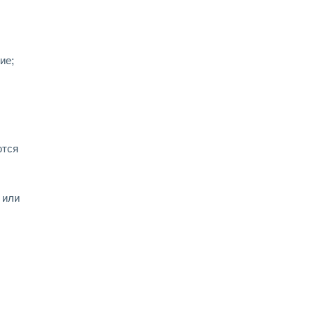
ие;
ются
 или