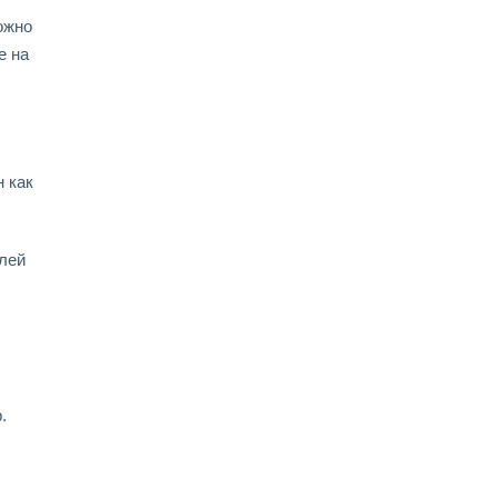
ожно
е на
 как
лей
.