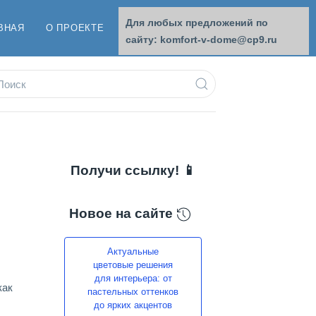
Для любых предложений по
ВНАЯ
О ПРОЕКТЕ
ОБРАТНАЯ СВЯЗЬ
сайту: komfort-v-dome@cp9.ru
Получи ссылку! 📱
Новое на сайте
Актуальные
цветовые решения
для интерьера: от
как
пастельных оттенков
до ярких акцентов