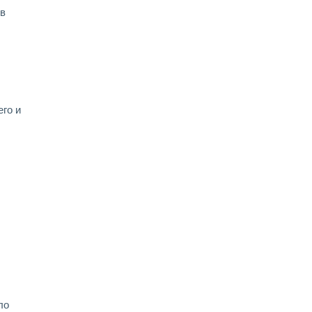
 в
го и
ло