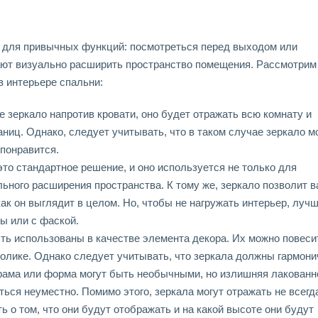
ь для привычных функций: посмотреться перед выходом или
гают визуально расширить пространство помещения. Рассмотрим
в интерьере спальни:
е зеркало напротив кровати, оно будет отражать всю комнату и
ниц. Однако, следует учитывать, что в таком случае зеркало м
 понравится.
 это стандартное решение, и оно используется не только для
льного расширения пространства. К тому же, зеркало позволит 
как он выглядит в целом. Но, чтобы не нагружать интерьер, луч
ы или с фаской.
ыть использованы в качестве элемента декора. Их можно повеси
столике. Однако следует учитывать, что зеркала должны гармони
 рама или форма могут быть необычными, но излишняя лакованн
ься неуместно. Помимо этого, зеркала могут отражать не всегд
ь о том, что они будут отображать и на какой высоте они будут