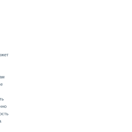
ожет
вам
ше
ть
чно
ость
а