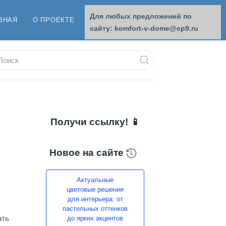
Для любых предложений по
ВНАЯ
О ПРОЕКТЕ
ОБРАТНАЯ СВЯЗЬ
сайту: komfort-v-dome@cp9.ru
Получи ссылку! 📱
Новое на сайте
Актуальные
цветовые решения
для интерьера: от
пастельных оттенков
ать
до ярких акцентов