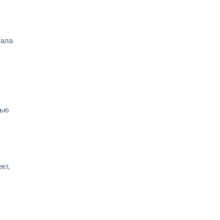
кала
щью
кт,