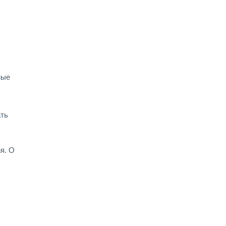
ные
ать
я. О