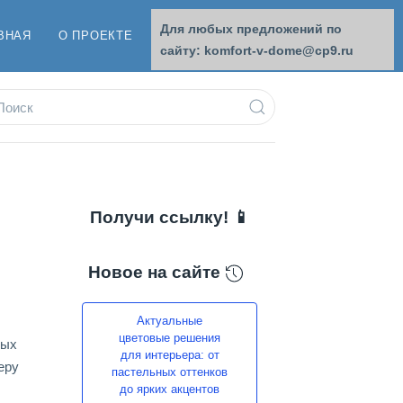
Для любых предложений по
ВНАЯ
О ПРОЕКТЕ
ОБРАТНАЯ СВЯЗЬ
сайту: komfort-v-dome@cp9.ru
Получи ссылку! 📱
Новое на сайте
Актуальные
цветовые решения
ных
для интерьера: от
еру
пастельных оттенков
до ярких акцентов