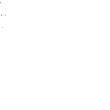
в,
опка
ли