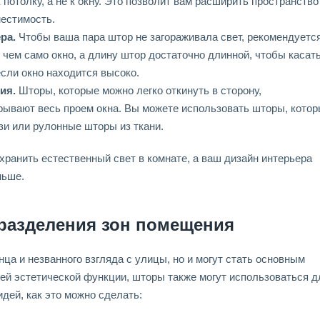
 потолку, а не к окну. Это позволит вам расширить пространство
местимость.
ра.
Чтобы ваша пара штор не загораживала свет, рекомендуетс
 чем само окно, а длину штор достаточно длинной, чтобы касат
если окно находится высоко.
ия.
Шторы, которые можно легко откинуть в сторону,
крывают весь проем окна. Вы можете использовать шторы, кото
зи или рулонные шторы из ткани.
ранить естественный свет в комнате, а ваш дизайн интерьера
ньше.
разделения зон помещения
ца и незванного взгляда с улицы, но и могут стать основным
ей эстетической функции, шторы также могут использоваться д
дей, как это можно сделать: