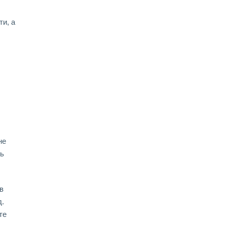
и, а
не
ть
в
д.
те