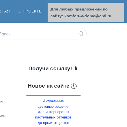
Для любых предложений по
ВНАЯ
О ПРОЕКТЕ
ОБРАТНАЯ СВЯЗЬ
сайту: komfort-v-dome@cp9.ru
Получи ссылку! 📱
Новое на сайте
ой
Актуальные
цветовые решения
для интерьера: от
им,
пастельных оттенков
до ярких акцентов