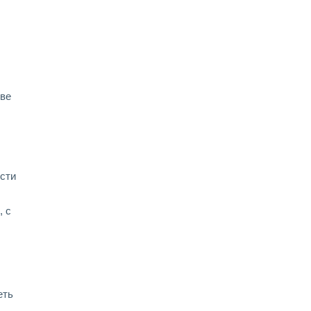
тве
сти
, с
еть