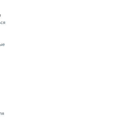
я
ься
рые
ля