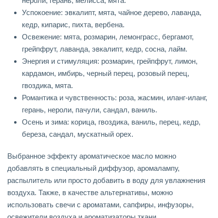
нероли, герань, мелисса, мята.
Успокоение: эвкалипт, мята, чайное дерево, лаванда,
кедр, кипарис, пихта, вербена.
Освежение: мята, розмарин, лемонграсс, бергамот,
грейпфрут, лаванда, эвкалипт, кедр, сосна, лайм.
Энергия и стимуляция: розмарин, грейпфрут, лимон,
кардамон, имбирь, черный перец, розовый перец,
гвоздика, мята.
Романтика и чувственность: роза, жасмин, иланг-иланг,
герань, нероли, пачули, сандал, ваниль.
Осень и зима: корица, гвоздика, ваниль, перец, кедр,
береза, сандал, мускатный орех.
Выбранное эффекту ароматическое масло можно
добавлять в специальный диффузор, аромалампу,
распылитель или просто добавить в воду для увлажнения
воздуха. Также, в качестве альтернативы, можно
использовать свечи с ароматами, сапфиры, инфузоры,
освежители воздуха и ароматизаторы ткани.