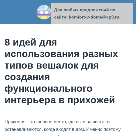
Для любых предложений по
КОМФОРТ В ДОМЕ
сайту: komfort-v-dome@cp9.ru
8 идей для
использования разных
типов вешалок для
создания
функционального
интерьера в прихожей
Прихожая - это первое место, где вы и ваши гости
останавливаются, когда входят в дом. Именно поэтому